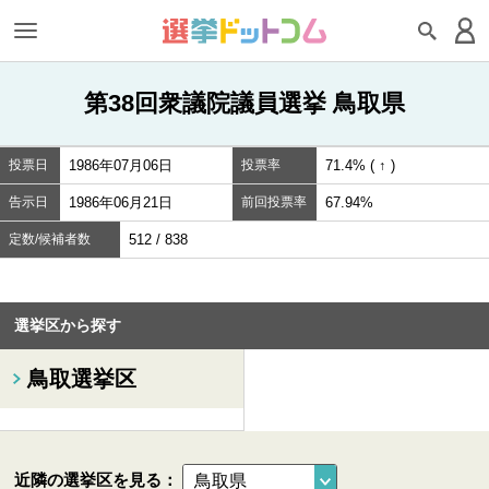
第38回衆議院議員選挙 鳥取県
投票日
1986年07月06日
投票率
71.4% ( ↑ )
告示日
1986年06月21日
前回投票率
67.94%
定数/候補者数
512 / 838
選挙区から探す
鳥取選挙区
近隣の選挙区を見る：