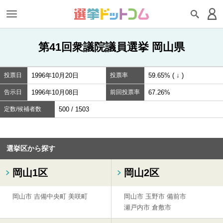
第41回衆議院議員選挙 岡山県
投票日
1996年10月20日
投票率
59.65% ( ↓ )
告示日
1996年10月08日
前回投票率
67.26%
定数/候補者数
500 / 1503
選挙区から探す
岡山1区
岡山2区
岡山市
吉備中央町
美咲町
岡山市
玉野市
備前市
瀬戸内市
倉敷市