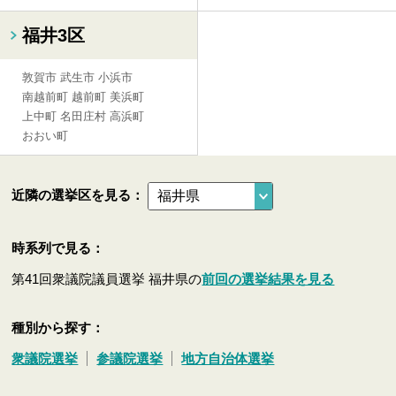
福井3区
敦賀市
武生市
小浜市
南越前町
越前町
美浜町
上中町
名田庄村
高浜町
おおい町
近隣の選挙区を見る：
時系列で見る：
第41回衆議院議員選挙 福井県の
前回の選挙結果を見る
種別から探す：
衆議院選挙
参議院選挙
地方自治体選挙