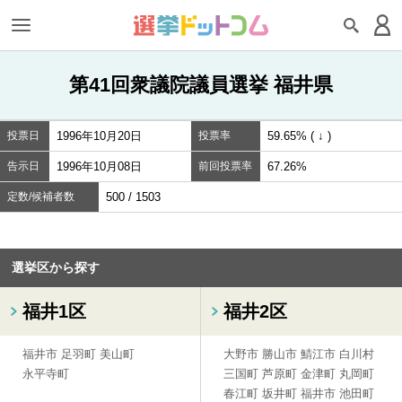
第41回衆議院議員選挙 福井県
投票日
1996年10月20日
投票率
59.65% ( ↓ )
告示日
1996年10月08日
前回投票率
67.26%
定数/候補者数
500 / 1503
選挙区から探す
福井1区
福井2区
福井市
足羽町
美山町
大野市
勝山市
鯖江市
白川村
永平寺町
三国町
芦原町
金津町
丸岡町
春江町
坂井町
福井市
池田町