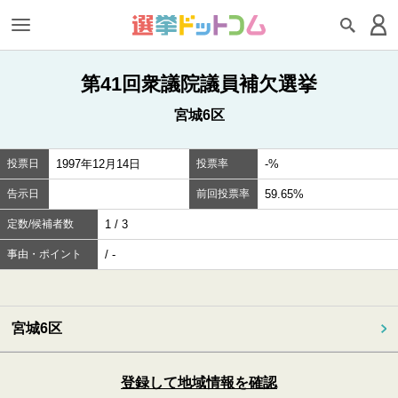
第41回衆議院議員補欠選挙
宮城6区
投票日
1997年12月14日
投票率
-%
告示日
前回投票率
59.65%
定数/候補者数
1 / 3
事由・ポイント
/ -
宮城6区
登録して地域情報を確認