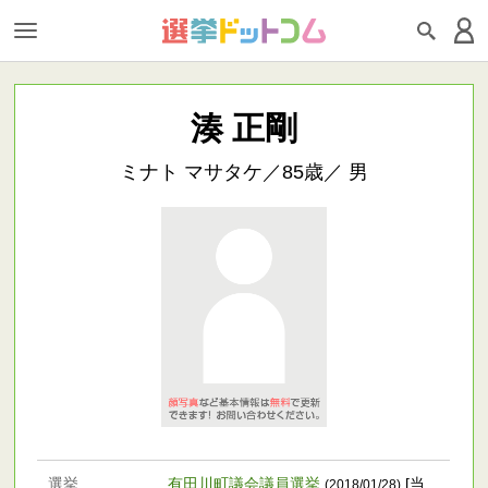
湊 正剛
ミナト マサタケ／85歳／ 男
選挙
有田川町議会議員選挙
[当
(2018/01/28)