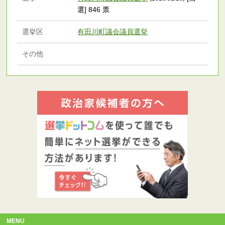
選] 846 票
選挙区
有田川町議会議員選挙
その他
MENU