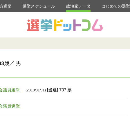
方選挙
選挙スケジュール
政治家データ
はじめての選
3歳／ 男
会議員選挙
[当選] 737 票
(2010/01/31)
会議員選挙