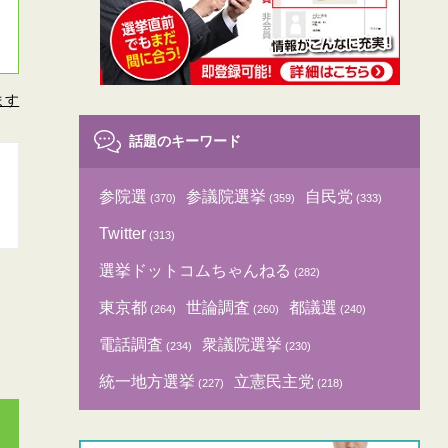
ます
話題のキーワード
参院選
参議院選挙
自民党
(370)
(359)
(333)
Twitter
(313)
選挙ドットコムちゃんねる
(282)
東京都
世論調査
都議選
(264)
(260)
(240)
電話調査
衆議院選挙
(234)
(230)
統一地方選挙
立憲民主党
(227)
(218)