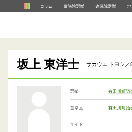
コラム
衆議院選挙
参議院選挙
地
坂上 東洋士
サカウエ トヨシ／8
選挙
有田川町議
選挙区
有田川町議
サイト