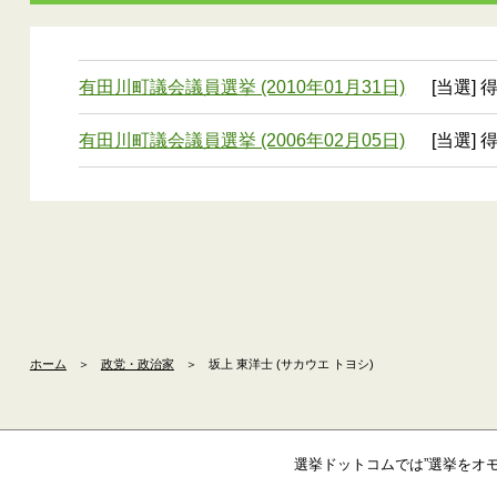
有田川町議会議員選挙 (2010年01月31日)
[当選] 
有田川町議会議員選挙 (2006年02月05日)
[当選] 
ホーム
＞
政党・政治家
＞
坂上 東洋士 (サカウエ トヨシ)
選挙ドットコムでは”選挙をオ