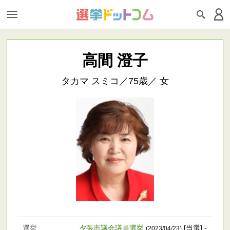
高間 澄子
タカマ スミコ／75歳／ 女
選挙
夕張市議会議員選挙
[当選] -
(2023/04/23)