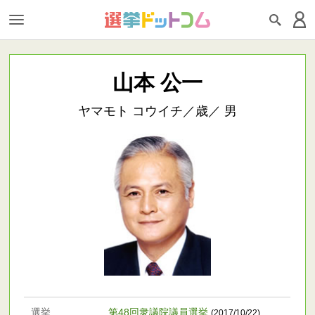
山本 公一
ヤマモト コウイチ／歳／ 男
選挙
第48回衆議院議員選挙
(2017/10/22)