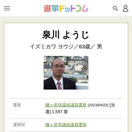
泉川 ようじ
イズミカワ ヨウジ／63歳／ 男
選挙
鎌ヶ谷市議会議員選挙
[当
(2023/04/23)
選] 1,597 票
選挙区
鎌ヶ谷市議会議員選挙