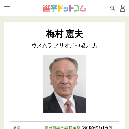
梅村 憲夫
ウメムラ ノリオ／83歳／ 男
選挙
豊田市議会議員選挙
[当選]
(2015/04/26)