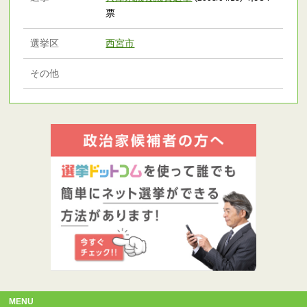
票
選挙区
西宮市
その他
MENU