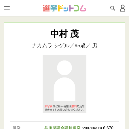
中村 茂
ナカムラ シゲル／95歳／ 男
選挙
兵庫県議会議員選挙
6,670
(2007/04/08)