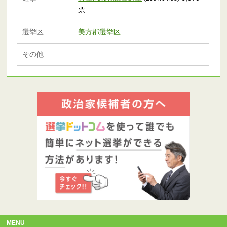
票
選挙区
美方郡選挙区
その他
MENU