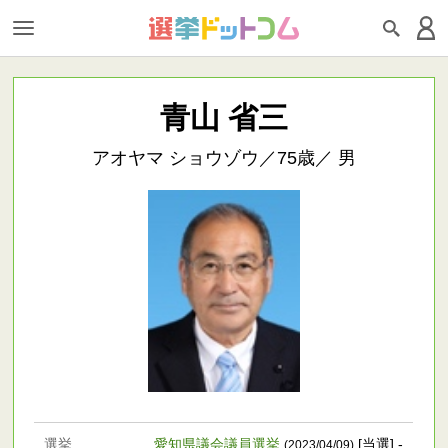
青山 省三
アオヤマ ショウゾウ／75歳／ 男
選挙
愛知県議会議員選挙
[当選] -
(2023/04/09)