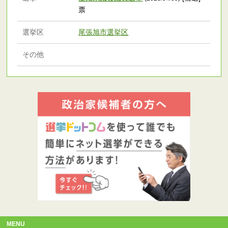
票
選挙区
尾張旭市選挙区
その他
MENU