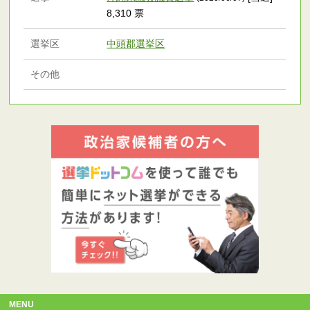
8,310 票
選挙区
中頭郡選挙区
その他
MENU