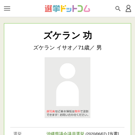
ズケラン 功
ズケラン イサオ／71歳／ 男
選挙
沖縄県議会議員選挙
[当選]
(2020/06/07)