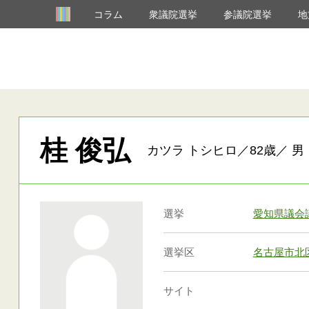
コラム
衆議院選挙
参議院選挙
地
桂 俊弘
カツラ トシヒロ／82歳／ 男
選挙
愛知県議会
選挙区
名古屋市北
サイト