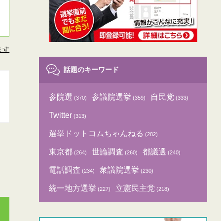
ます
話題のキーワード
参院選
参議院選挙
自民党
(370)
(359)
(333)
Twitter
(313)
選挙ドットコムちゃんねる
(282)
東京都
世論調査
都議選
(264)
(260)
(240)
電話調査
衆議院選挙
(234)
(230)
統一地方選挙
立憲民主党
(227)
(218)