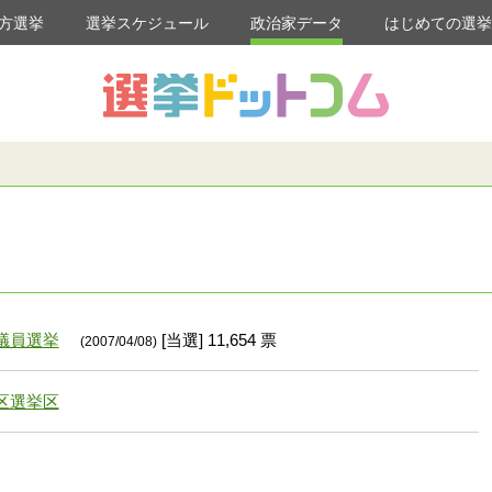
方選挙
選挙スケジュール
政治家データ
はじめての選
議員選挙
[当選] 11,654 票
(2007/04/08)
区選挙区