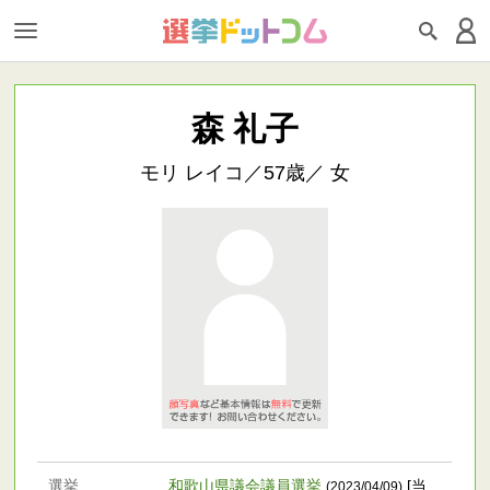
森 礼子
モリ レイコ／57歳／ 女
選挙
和歌山県議会議員選挙
[当
(2023/04/09)