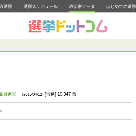
方選挙
選挙スケジュール
政治家データ
はじめての選
議員選挙
[当選] 10,347 票
(2015/04/12)
区