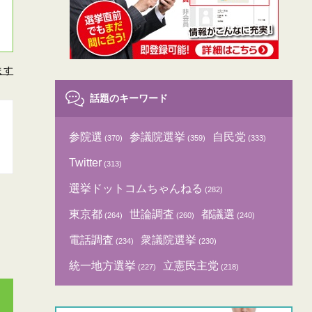
ます
話題のキーワード
参院選
参議院選挙
自民党
(370)
(359)
(333)
Twitter
(313)
選挙ドットコムちゃんねる
(282)
東京都
世論調査
都議選
(264)
(260)
(240)
電話調査
衆議院選挙
(234)
(230)
統一地方選挙
立憲民主党
(227)
(218)