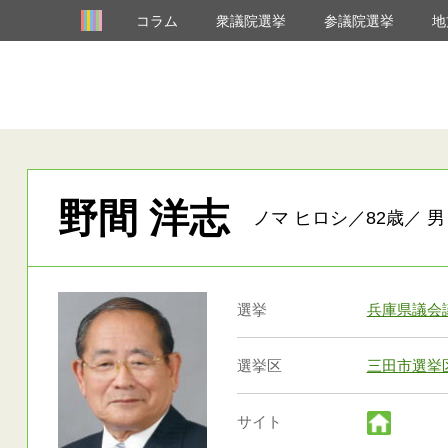
コラム
衆議院選挙
参議院選挙
地
野間 洋志
ノマ ヒロシ／82歳／ 男
選挙
兵庫県議会
選挙区
三田市選挙
サイト