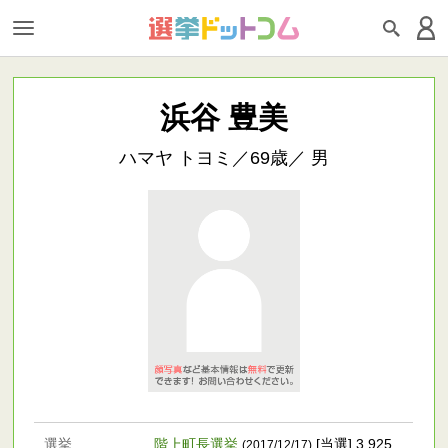
浜谷 豊美
ハマヤ トヨミ／69歳／ 男
選挙
階上町長選挙
[当選] 3,925
(2017/12/17)