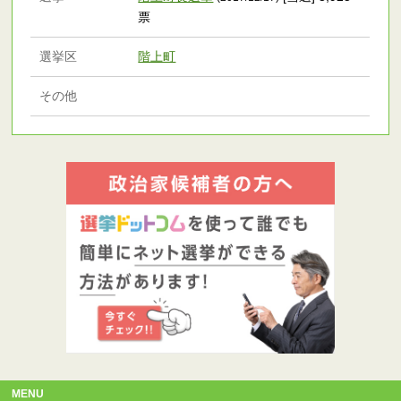
票
選挙区
階上町
その他
MENU