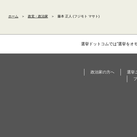
ホーム
＞
政党・政治家
＞
藤本 正人 (フジモト マサト)
選挙ドットコムでは”選挙をオ
政治家の方へ
選挙