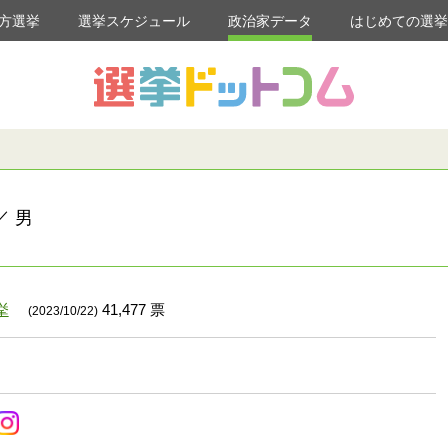
方選挙
選挙スケジュール
政治家データ
はじめての選
／ 男
挙
41,477 票
(2023/10/22)