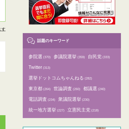
ます
話題のキーワード
参院選
参議院選挙
自民党
(370)
(359)
(333)
Twitter
(313)
選挙ドットコムちゃんねる
(282)
東京都
世論調査
都議選
(264)
(260)
(240)
電話調査
衆議院選挙
(234)
(230)
統一地方選挙
立憲民主党
(227)
(218)