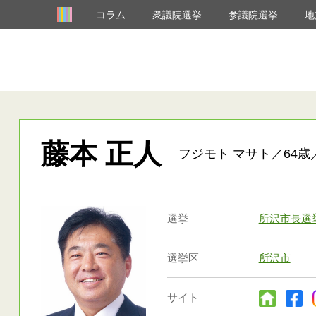
コラム
衆議院選挙
参議院選挙
地
藤本 正人
フジモト マサト／64歳
選挙
所沢市長選
選挙区
所沢市
サイト