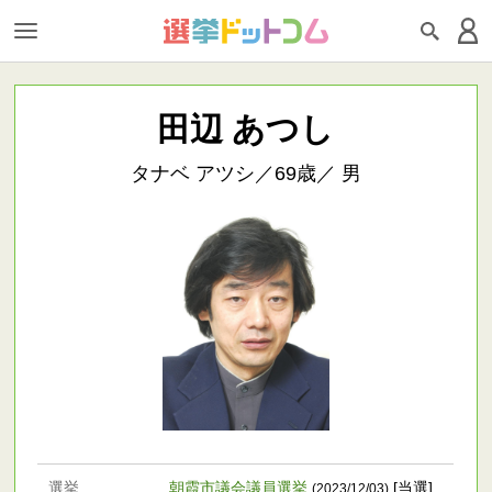
田辺 あつし
タナベ アツシ／69歳／ 男
選挙
朝霞市議会議員選挙
[当選]
(2023/12/03)