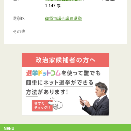
1,147 票
選挙区
朝霞市議会議員選挙
その他
MENU