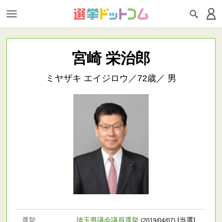
宮崎 栄治郎
ミヤザキ エイジロウ／72歳／ 男
選挙
埼玉県議会議員選挙
[当選]
(2019/04/07)