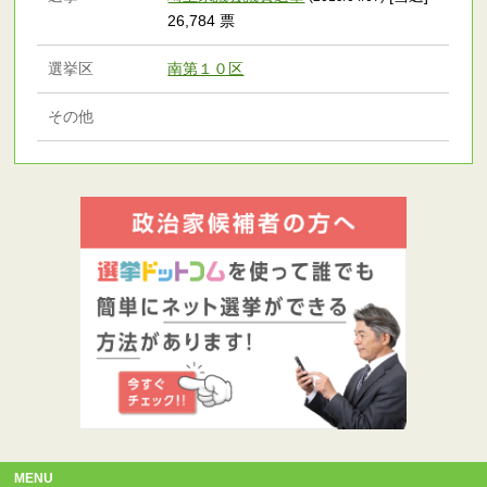
26,784 票
選挙区
南第１０区
その他
MENU