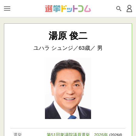
湯原 俊二
ユハラ シュンジ／63歳／ 男
選挙
第51回衆議院議員選挙 2026年
(2026/0