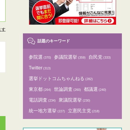
ます
話題のキーワード
参院選
参議院選挙
自民党
(370)
(359)
(333)
Twitter
(313)
選挙ドットコムちゃんねる
(282)
東京都
世論調査
都議選
(264)
(260)
(240)
電話調査
衆議院選挙
(234)
(230)
統一地方選挙
立憲民主党
(227)
(218)