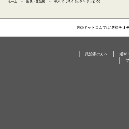
ホーム
＞
政党・政治家
＞
平木 てつろう (ヒラキ テツロウ)
選挙ドットコムでは”選挙をオ
政治家の方へ
選挙