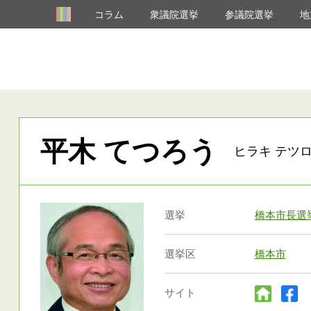
コラム
衆議院選挙
参議院選挙
地
平木 てつろう
ヒラキ テツロ
選挙
橋本市長選
選挙区
橋本市
サイト