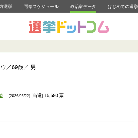
方選挙
選挙スケジュール
政治家データ
はじめての選
ウ／69歳／ 男
挙
[当選] 15,580 票
(2026/03/22)