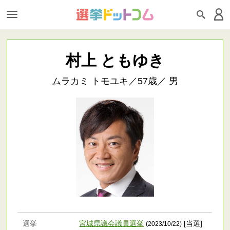
村上 ともゆき
ムラカミ トモユキ／57歳／ 男
選挙
宮城県議会議員選挙
[当選]
(2023/10/22)