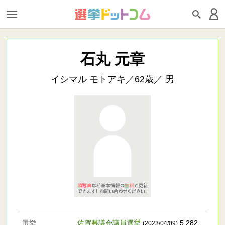
石丸 元章
イシマル モトアキ／62歳／ 男
選挙
佐賀県議会議員選挙
5,282
(2023/04/09)