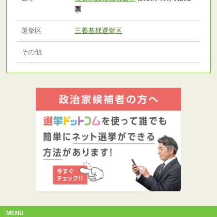
票
選挙区
三養基郡選挙区
その他
MENU