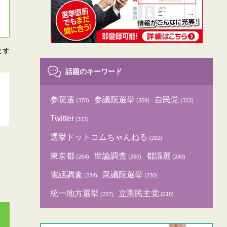
ます
話題のキーワード
参院選
参議院選挙
自民党
(370)
(359)
(333)
Twitter
(313)
選挙ドットコムちゃんねる
(282)
東京都
世論調査
都議選
(264)
(260)
(240)
電話調査
衆議院選挙
(234)
(230)
統一地方選挙
立憲民主党
(227)
(218)