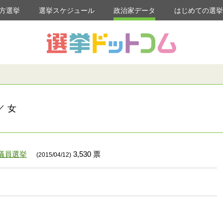
方選挙
選挙スケジュール
政治家データ
はじめての選
／ 女
議員選挙
3,530 票
(2015/04/12)