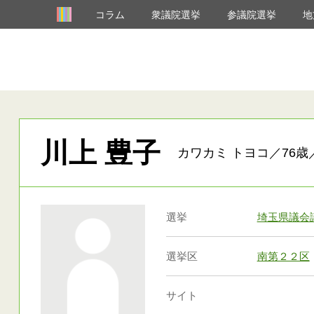
コラム
衆議院選挙
参議院選挙
地
川上 豊子
カワカミ トヨコ／76歳
選挙
埼玉県議会
選挙区
南第２２区
サイト