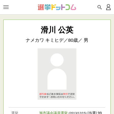
滑川 公英
ナメカワ キミヒデ／80歳／ 男
選挙
旭市議会議員選挙
[当選] 99
(2013/12/15)