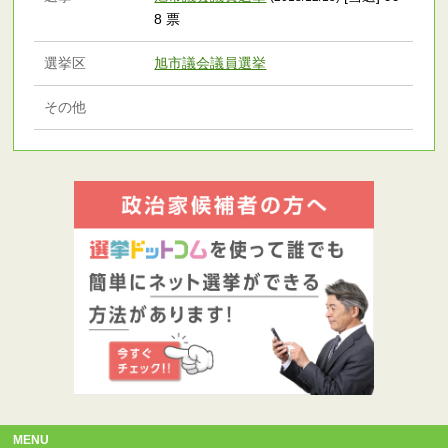
8 票
選挙区
旭市議会議員選挙
その他
MENU