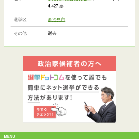
4
票
.427
選挙区
多治見市
その他
逝去
MENU