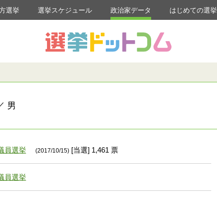
方選挙
選挙スケジュール
政治家データ
はじめての選
／ 男
議員選挙
[当選] 1,461 票
(2017/10/15)
議員選挙