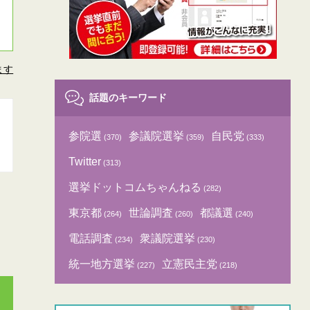
ます
話題のキーワード
参院選
参議院選挙
自民党
(370)
(359)
(333)
Twitter
(313)
選挙ドットコムちゃんねる
(282)
東京都
世論調査
都議選
(264)
(260)
(240)
電話調査
衆議院選挙
(234)
(230)
統一地方選挙
立憲民主党
(227)
(218)