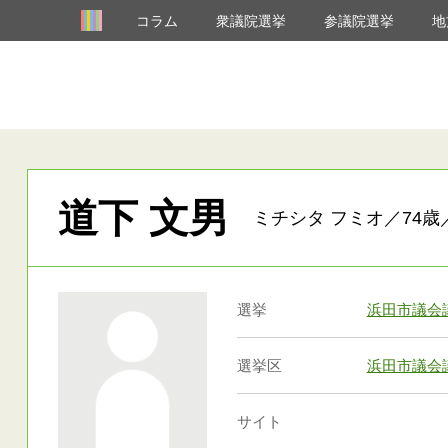
コラム
衆議院選挙
参議院選挙
地
道下 文男
ミチシタ フミオ／74歳
選挙
浜田市議会
選挙区
浜田市議会
サイト