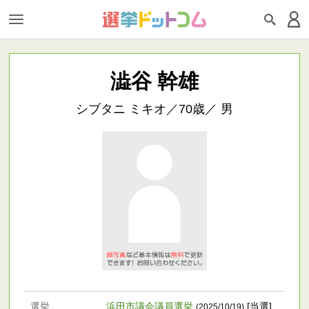
澁谷 幹雄
シブタニ ミキオ／70歳／ 男
選挙
浜田市議会議員選挙
[当選]
(2025/10/19)