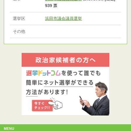
939 票
選挙区
浜田市議会議員選挙
その他
MENU