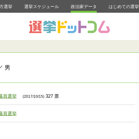
方選挙
選挙スケジュール
政治家データ
はじめての選
／ 男
議員選挙
327 票
(2017/10/15)
議員選挙