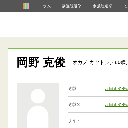
コラム
衆議院選挙
参議院選挙
地
岡野 克俊
オカノ カツトシ／60歳
選挙
浜田市議会
選挙区
浜田市議会
サイト