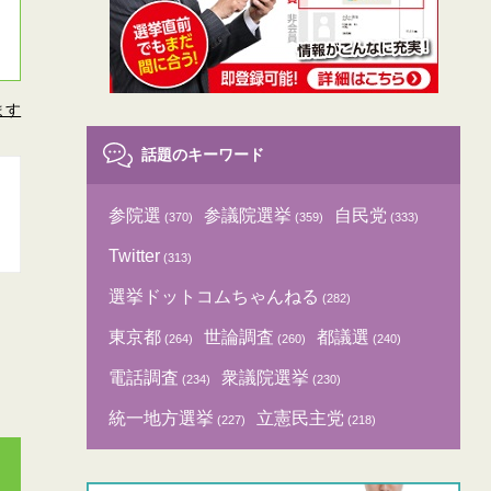
ます
話題のキーワード
参院選
参議院選挙
自民党
(370)
(359)
(333)
Twitter
(313)
選挙ドットコムちゃんねる
(282)
東京都
世論調査
都議選
(264)
(260)
(240)
電話調査
衆議院選挙
(234)
(230)
統一地方選挙
立憲民主党
(227)
(218)