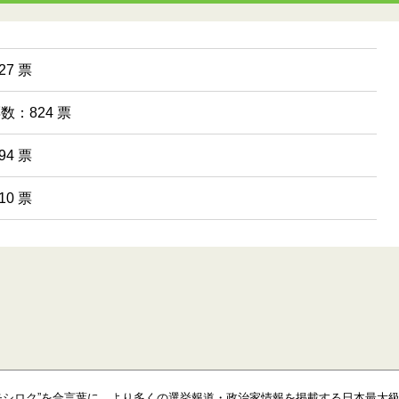
7 票
票数：824 票
4 票
0 票
モシロク”を合言葉に、より多くの選挙報道・政治家情報を掲載する日本最大