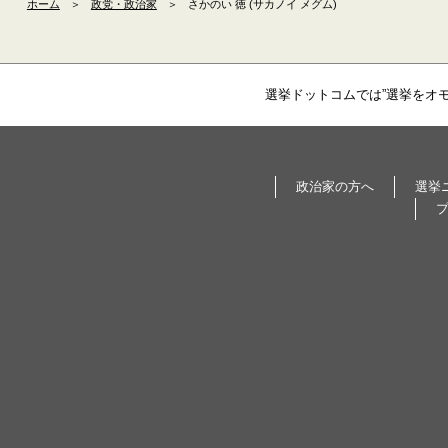
ホーム
＞
政党・政治家
＞
さかのい 徳 (サカノイ メグム)
選挙ドットコムでは”選挙をオ
政治家の方へ
選挙