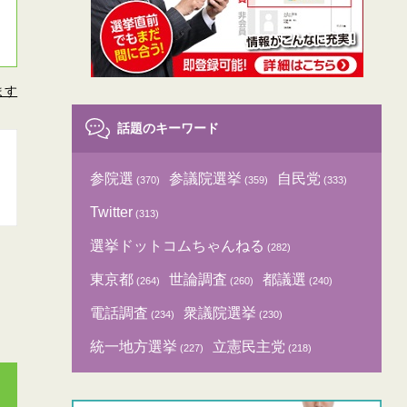
ます
話題のキーワード
参院選
参議院選挙
自民党
(370)
(359)
(333)
Twitter
(313)
選挙ドットコムちゃんねる
(282)
東京都
世論調査
都議選
(264)
(260)
(240)
電話調査
衆議院選挙
(234)
(230)
統一地方選挙
立憲民主党
(227)
(218)