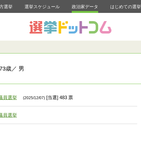
方選挙
選挙スケジュール
政治家データ
はじめての選
73歳／ 男
議員選挙
[当選] 483 票
(2025/12/07)
議員選挙