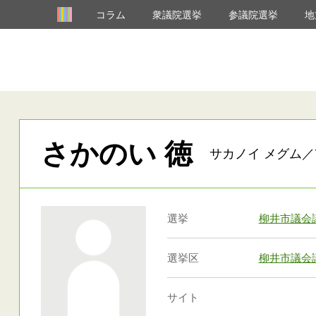
コラム
衆議院選挙
参議院選挙
地
さかのい 徳
サカノイ メグム／
選挙
柳井市議会
選挙区
柳井市議会
サイト