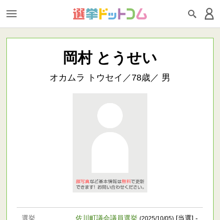
岡村 とうせい
オカムラ トウセイ／78歳／ 男
選挙
佐川町議会議員選挙
[当選] -
(2025/10/05)