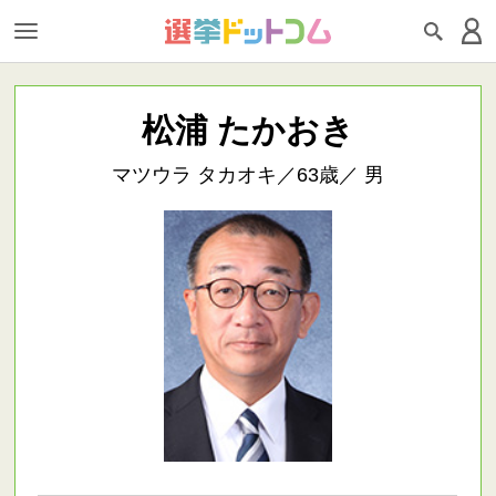
松浦 たかおき
マツウラ タカオキ／63歳／ 男