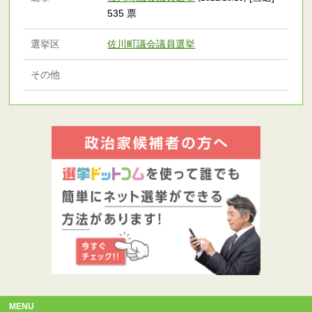
535 票
選挙区
佐川町議会議員選挙
その他
MENU