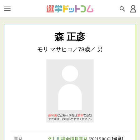
森 正彦
モリ マサヒコ／78歳／ 男
選挙
佐川町議会議員選挙
[当選]
(2021/10/10)