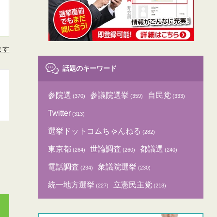
ます
話題のキーワード
参院選
参議院選挙
自民党
(370)
(359)
(333)
Twitter
(313)
選挙ドットコムちゃんねる
(282)
東京都
世論調査
都議選
(264)
(260)
(240)
電話調査
衆議院選挙
(234)
(230)
統一地方選挙
立憲民主党
(227)
(218)