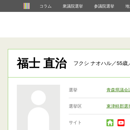
コラム
衆議院選挙
参議院選挙
地
福士 直治
フクシ ナオハル／55歳
選挙
青森県議会
選挙区
東津軽郡選
サイト