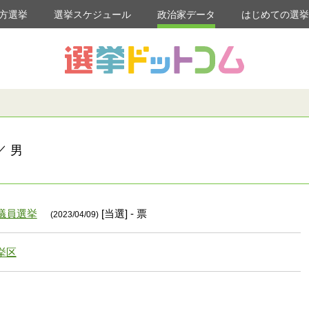
方選挙
選挙スケジュール
政治家データ
はじめての選
／ 男
議員選挙
[当選] - 票
(2023/04/09)
挙区