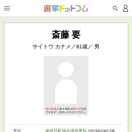
斎藤 要
サイトウ カナメ／81歳／ 男
選挙
南伊豆町議会議員選挙
[当
(2023/07/30)