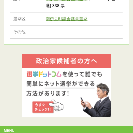
選] 338 票
選挙区
南伊豆町議会議員選挙
その他
MENU