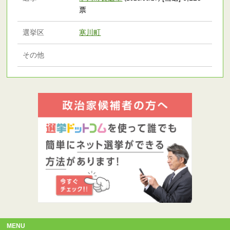
票
選挙区
寒川町
その他
MENU