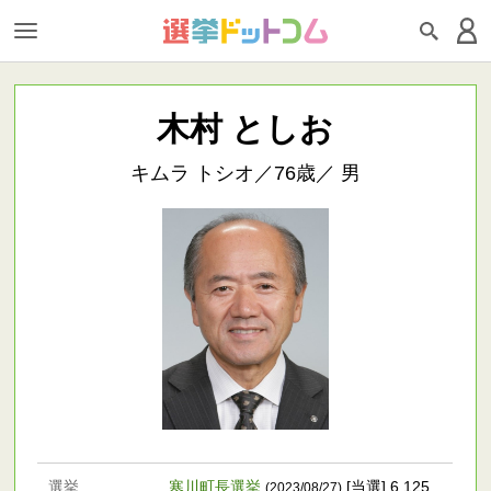
木村 としお
キムラ トシオ／76歳／ 男
選挙
寒川町長選挙
[当選] 6,125
(2023/08/27)