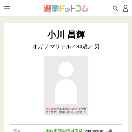
小川 昌輝
オガワ マサテル／84歳／ 男
選挙
小牧市議会議員選挙
- 票
(2007/09/30)