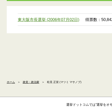
東大阪市長選挙 (2006年07月02日)
得票数：50,84
ホーム
＞
政党・政治家
＞
松見 正宣 (マツミ マサノブ)
選挙ドットコムでは”選挙をオ