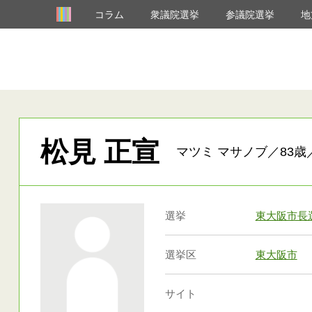
コラム
衆議院選挙
参議院選挙
地
松見 正宣
マツミ マサノブ／83歳
選挙
東大阪市長
選挙区
東大阪市
サイト