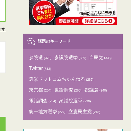
ます
話題のキーワード
参院選
参議院選挙
自民党
(370)
(359)
(333)
Twitter
(313)
選挙ドットコムちゃんねる
(282)
東京都
世論調査
都議選
(264)
(260)
(240)
電話調査
衆議院選挙
(234)
(230)
統一地方選挙
立憲民主党
(227)
(218)