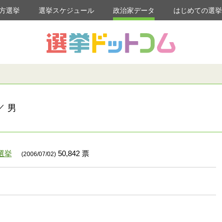
方選挙
選挙スケジュール
政治家データ
はじめての選
／ 男
選挙
50,842 票
(2006/07/02)