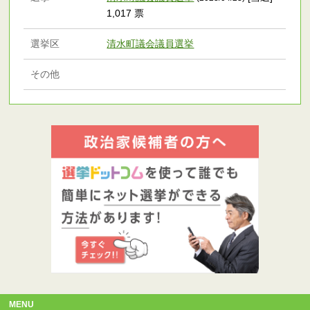
1,017 票
選挙区
清水町議会議員選挙
その他
MENU