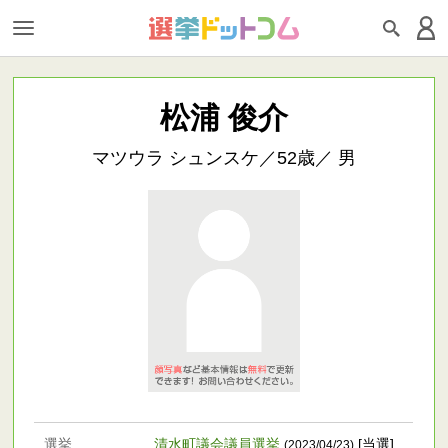
松浦 俊介
マツウラ シュンスケ／52歳／ 男
選挙
清水町議会議員選挙
[当選]
(2023/04/23)