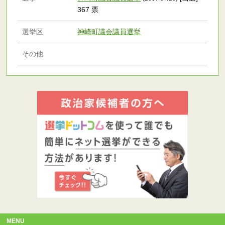
367 票
選挙区
神崎町議会議員選挙
その他
MENU