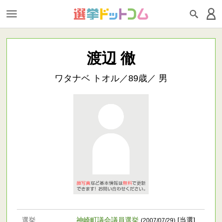
渡辺 徹
ワタナベ トオル／89歳／ 男
選挙
神崎町議会議員選挙
[当選]
(2007/07/29)