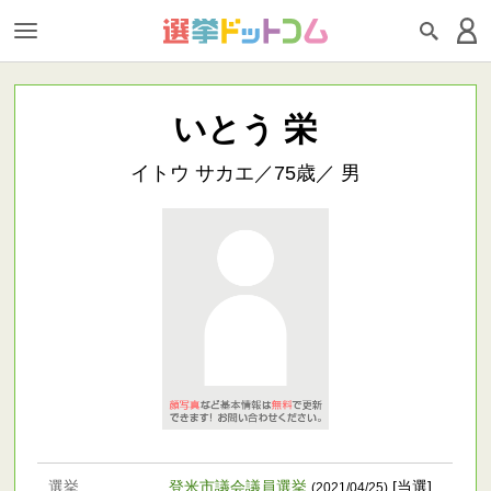
いとう 栄
イトウ サカエ／75歳／ 男
選挙
登米市議会議員選挙
[当選]
(2021/04/25)