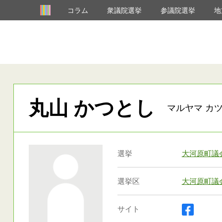
コラム
衆議院選挙
参議院選挙
地
丸山 かつとし
マルヤマ カツ
選挙
大河原町議
選挙区
大河原町議
サイト