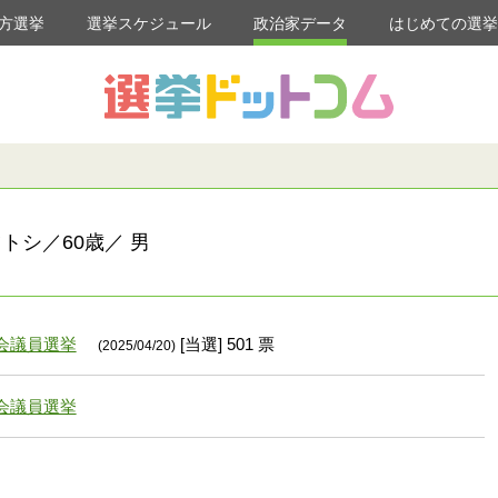
方選挙
選挙スケジュール
政治家データ
はじめての選
トシ／60歳／ 男
会議員選挙
[当選] 501 票
(2025/04/20)
会議員選挙