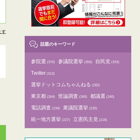
ます
話題のキーワード
参院選
参議院選挙
自民党
(370)
(359)
(333)
Twitter
(313)
選挙ドットコムちゃんねる
(282)
東京都
世論調査
都議選
(264)
(260)
(240)
電話調査
衆議院選挙
(234)
(230)
統一地方選挙
立憲民主党
(227)
(218)