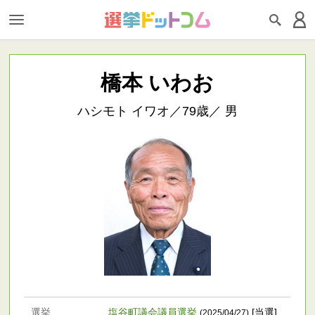
橋本 いわお
ハシモト イワオ／79歳／ 男
選挙
塩谷町議会議員選挙
[当選]
(2025/04/27)