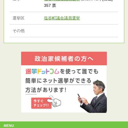
357 票
選挙区
塩谷町議会議員選挙
その他
MENU