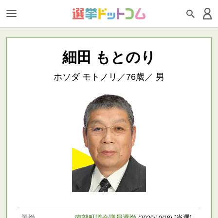
細田 もとのり
ホソダ モトノリ／76歳／ 男
選挙
南部町議会議員選挙
[当選] -