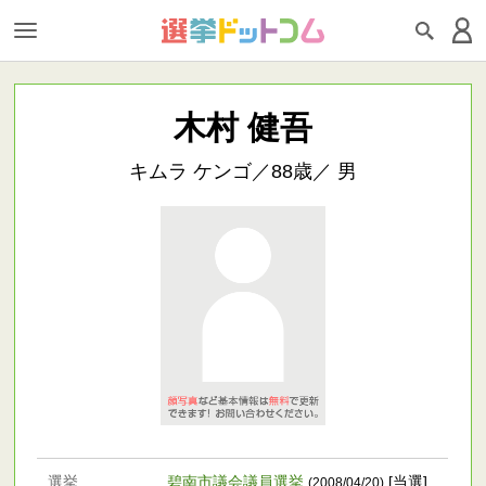
木村 健吾
キムラ ケンゴ／88歳／ 男
選挙
碧南市議会議員選挙
[当選]
(2008/04/20)