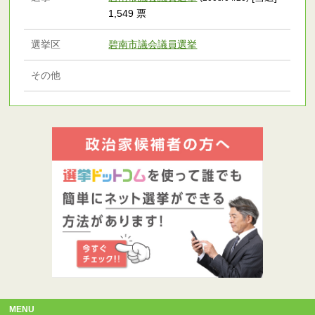
1,549 票
選挙区
碧南市議会議員選挙
その他
MENU