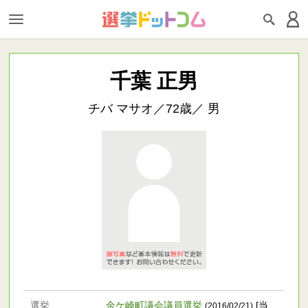
千葉 正男
チバ マサオ／72歳／ 男
選挙
金ケ崎町議会議員選挙
[当
(2016/02/21)