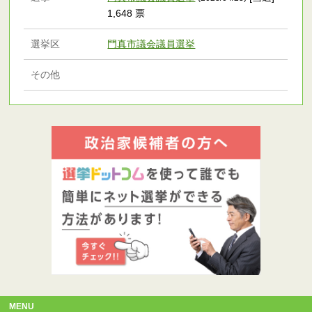
1,648 票
選挙区
門真市議会議員選挙
その他
MENU