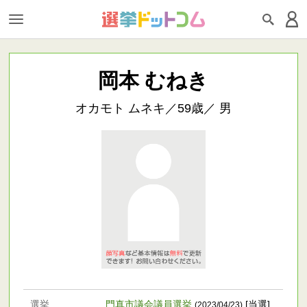
岡本 むねき
オカモト ムネキ／59歳／ 男
選挙
門真市議会議員選挙
[当選]
(2023/04/23)