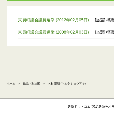
東員町議会議員選挙 (2012年02月05日)
[当選] 得
東員町議会議員選挙 (2008年02月03日)
[当選] 得
ホーム
＞
政党・政治家
＞
木村 宗朝 (キムラ シュウアキ)
選挙ドットコムでは”選挙をオ