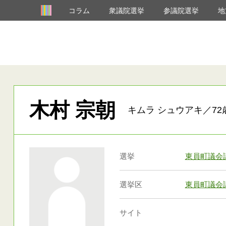
コラム
衆議院選挙
参議院選挙
地
木村 宗朝
キムラ シュウアキ／72
選挙
東員町議会
選挙区
東員町議会
サイト