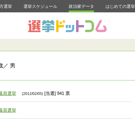
方選挙
選挙スケジュール
政治家データ
はじめての選
歳／ 男
議員選挙
[当選] 941 票
(2012/02/05)
議員選挙