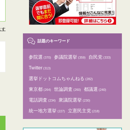
ます
話題のキーワード
参院選
参議院選挙
自民党
(370)
(359)
(333)
Twitter
(313)
選挙ドットコムちゃんねる
(282)
東京都
世論調査
都議選
(264)
(260)
(240)
電話調査
衆議院選挙
(234)
(230)
統一地方選挙
立憲民主党
(227)
(218)