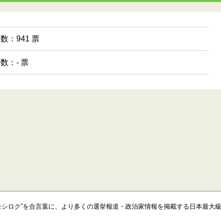
票数：941 票
票数：- 票
モシロク”を合言葉に、より多くの選挙報道・政治家情報を掲載する日本最大